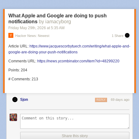
What Apple and Google are doing to push
notifications
by iamacyborg
Friday May 29
th
, 2026
at
5:35 AM
Hacker News: Newest
1 Share
Article URL:
https://www.jacquescorbytuech.com/writing/what-apple-and-
google-are-doing-your-push-notifications
Comments URL:
https://news.ycombinator.com/item?id=48299220
Points: 204
# Comments: 213
Sjon
69 days ago
REPLY
Share this story