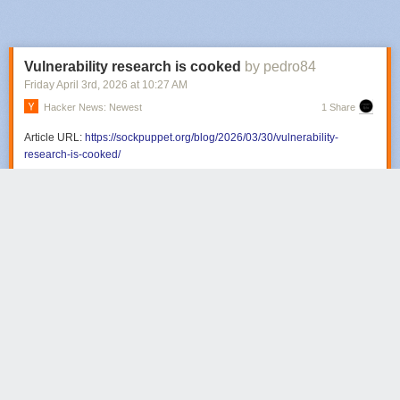
Next Page of Stories
Loading...
Vulnerability research is cooked
by pedro84
Friday April 3
rd
, 2026
at
10:27 AM
Hacker News: Newest
1 Share
Article URL:
https://sockpuppet.org/blog/2026/03/30/vulnerability-
research-is-cooked/
Comments URL:
https://news.ycombinator.com/item?id=47578086
Points: 158
# Comments: 107
Sjon
125 days ago
REPLY
Share this story