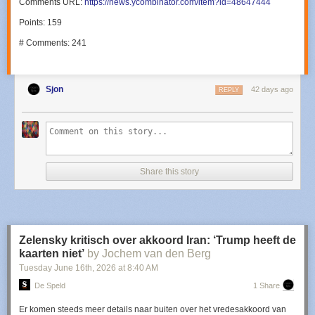
Comments URL:
https://news.ycombinator.com/item?id=48647444
Points: 159
# Comments: 241
Sjon
42 days ago
REPLY
Share this story
Zelensky kritisch over akkoord Iran: ‘Trump heeft de
kaarten niet’
by Jochem van den Berg
Tuesday June 16
th
, 2026
at
8:40 AM
De Speld
1 Share
​Er komen steeds meer details naar buiten over het vredesakkoord van