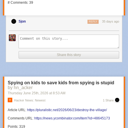
# Comments: 39
Sjon
35 days ago
REPLY
Share this story
Spying on kids to save kids from spying is stupid
by hn_acker
Thursday June 25
th
, 2026
at
8:53 AM
Hacker News: Newest
1 Share
Article URL:
https://pluralistic.net/2026/06/23/destroy-the-village/
Comments URL:
https://news.ycombinator.com/item?id=48645173
Points: 319