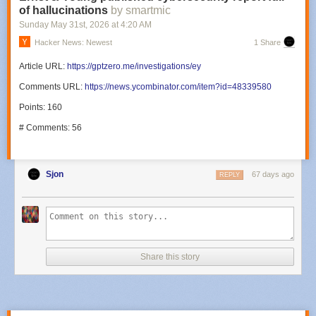
of hallucinations
by smartmic
Sunday May 31
st
, 2026
at
4:20 AM
Hacker News: Newest
1 Share
Article URL:
https://gptzero.me/investigations/ey
Comments URL:
https://news.ycombinator.com/item?id=48339580
Points: 160
# Comments: 56
Sjon
67 days ago
REPLY
Share this story