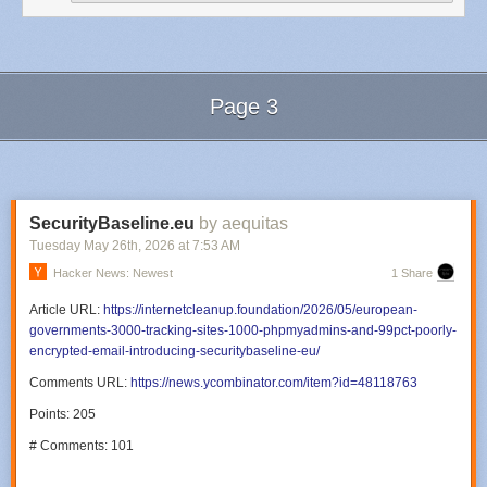
Page 3
Next Page of Stories
Loading...
SecurityBaseline.eu
by aequitas
Tuesday May 26
th
, 2026
at
7:53 AM
Hacker News: Newest
1 Share
Article URL:
https://internetcleanup.foundation/2026/05/european-
governments-3000-tracking-sites-1000-phpmyadmins-and-99pct-poorly-
encrypted-email-introducing-securitybaseline-eu/
Comments URL:
https://news.ycombinator.com/item?id=48118763
Points: 205
# Comments: 101