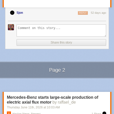
Sjon
52 days ago
REPLY
Share this story
Page 2
Next Page of Stories
Loading...
Mercedes‑Benz starts large‑scale production of
electric axial flux motor
by raffael_de
Thursday June 11
th
, 2026
at
10:03 AM
Hacker News: Newest
1 Share