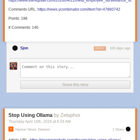
https://www.theregister.com/2026/04/22/meta_employee_surveillance_softwar
Comments URL:
https://news.ycombinator.com/item?id=47860742
Points: 198
# Comments: 146
Sjon
105 days ago
REPLY
Share this story
Stop Using Ollama
by Zetaphor
Thursday April 16
th
, 2026
at
8:24 AM
Hacker News: Newest
1 Share