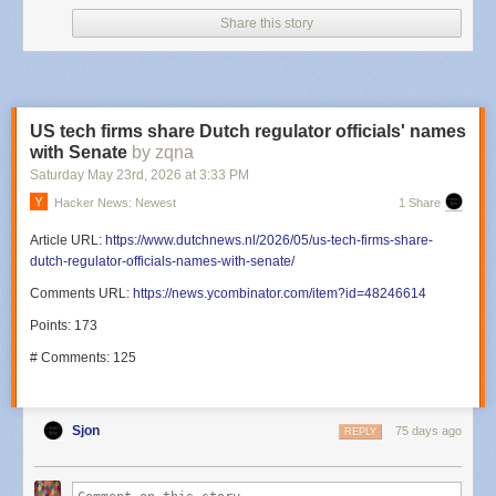
Share this story
US tech firms share Dutch regulator officials' names
with Senate
by zqna
Saturday May 23
rd
, 2026
at
3:33 PM
Hacker News: Newest
1 Share
Article URL:
https://www.dutchnews.nl/2026/05/us-tech-firms-share-
dutch-regulator-officials-names-with-senate/
Comments URL:
https://news.ycombinator.com/item?id=48246614
Points: 173
# Comments: 125
Sjon
75 days ago
REPLY