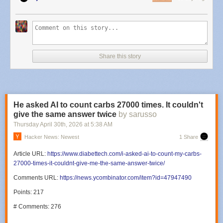
Share this story
He asked AI to count carbs 27000 times. It couldn't
give the same answer twice
by sarusso
Thursday April 30
th
, 2026
at
5:38 AM
Hacker News: Newest
1 Share
Article URL:
https://www.diabettech.com/i-asked-ai-to-count-my-carbs-
27000-times-it-couldnt-give-me-the-same-answer-twice/
Comments URL:
https://news.ycombinator.com/item?id=47947490
Points: 217
# Comments: 276