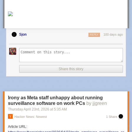
Sjon
100 days ago
REPLY
Share this story
Irony as Meta staff unhappy about running
surveillance software on work PCs
by jjgreen
Thursday April 23
rd
, 2026
at
5:35 AM
Hacker News: Newest
1 Share
Article URL: