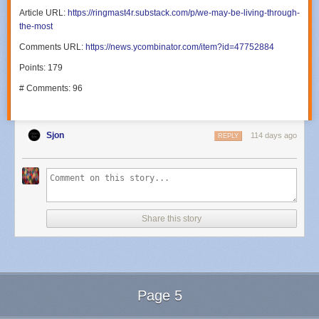
Article URL:
https://ringmast4r.substack.com/p/we-may-be-living-through-
the-most
Comments URL:
https://news.ycombinator.com/item?id=47752884
Points: 179
# Comments: 96
Sjon
114 days ago
REPLY
Share this story
Page 5