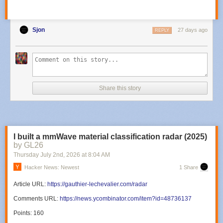
Sjon
27 days ago
REPLY
Share this story
I built a mmWave material classification radar (2025)
by GL26
Thursday July 2
nd
, 2026
at
8:04 AM
Hacker News: Newest
1 Share
Article URL:
https://gauthier-lechevalier.com/radar
Comments URL:
https://news.ycombinator.com/item?id=48736137
Points: 160