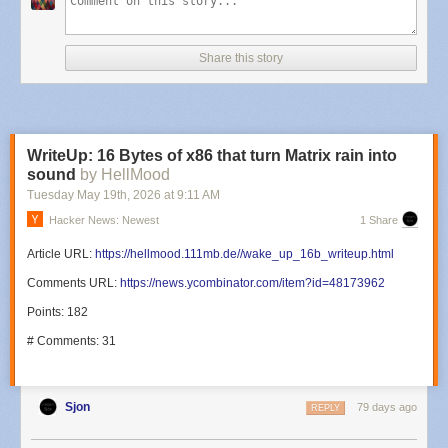
Share this story
WriteUp: 16 Bytes of x86 that turn Matrix rain into
sound
by HellMood
Tuesday May 19
th
, 2026
at
9:11 AM
Hacker News: Newest
1 Share
Article URL:
https://hellmood.111mb.de//wake_up_16b_writeup.html
Comments URL:
https://news.ycombinator.com/item?id=48173962
Points: 182
# Comments: 31
Sjon
79 days ago
REPLY