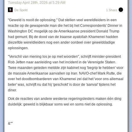
Tuesday April 28
th
, 2026
at
5:29 AM
De Speld
1 Share
​"Geweld is nooit de oplossing." Dat stellen veel wereldleiders in een
reactie op de gewapende man die het bij het Correspondents' Dinner in
Washington DC mogelijk op de Amerikaanse president Donald Trump
had gemunt. Bij de dood van de Iraanse ayatollah Khamenei hadden
diezelfde wereldleiders nog een ander oordeel over gewelddadige
oplossingen.
"Verschil van mening los je op met woorden", schrijft minister-president
Rob Jetten naar aanleiding van het incident in de Verenigde Staten.
Twee maanden geleden meldde zijn kabinet nog 'begrip te hebben' voor
de massale Amerikaanse aanvallen op Iran. NAVO-chef Mark Rutte, die
over het doodbombarderen van Khamenei zei dat het 'voor ons allemaal
beter' was, schrijft nu dat hij 'geschokt' is door de 'aanval' tijdens het
diner.
Ook de reacties van andere westerse regeringsleiders maken één ding
duidelijk: geweld is blijkbaar soms wel en soms niet de oplossing.
&''''