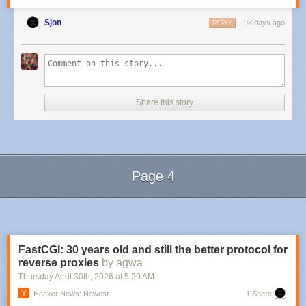
Sjon
98 days ago
REPLY
Share this story
Page 4
Next Page of Stories
Loading...
FastCGI: 30 years old and still the better protocol for
reverse proxies
by agwa
Thursday April 30
th
, 2026
at
5:29 AM
Hacker News: Newest
1 Share