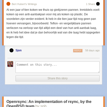
Bert Hubert's Writings
1 Share
Al een jaar of tien koken we thuis op gietijzeren pannen. Inmiddels voelt
koken op een anti-aanbakpan voor mij als koken op plastic. De
voordelen zijn verder evident. Ik heb in die tien jaar tijd nog geen pan
hoeven vervangen, bijvoorbeeld. Teflon- en vergelijkbare pannen
verliezen na verloop van tijd altijd een deel van hun anti-aanbak laag,
en ik heb het idee dat je dan behoorlijk wat van die laag hebt opgegeten
tegen die tijd.
Sjon
58 days ago
REPLY
Share this story
Openrsync: An implementation of rsync, by the
OpenBSD team
by sph