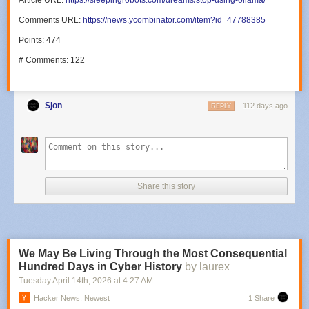
Article URL:
https://sleepingrobots.com/dreams/stop-using-ollama/
Comments URL:
https://news.ycombinator.com/item?id=47788385
Points: 474
# Comments: 122
Sjon
112 days ago
REPLY
Share this story
We May Be Living Through the Most Consequential
Hundred Days in Cyber History
by laurex
Tuesday April 14
th
, 2026
at
4:27 AM
Hacker News: Newest
1 Share