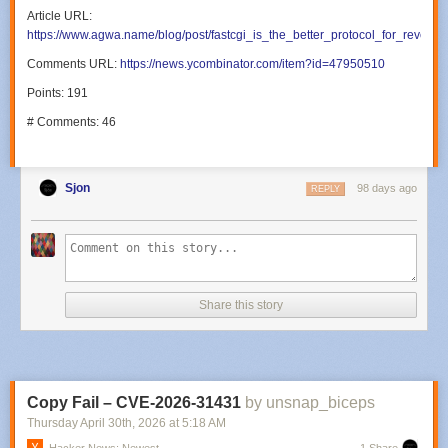
Article URL:
https://www.agwa.name/blog/post/fastcgi_is_the_better_protocol_for_reverse
Comments URL:
https://news.ycombinator.com/item?id=47950510
Points: 191
# Comments: 46
Sjon
98 days ago
REPLY
Share this story
Copy Fail – CVE-2026-31431
by unsnap_biceps
Thursday April 30
th
, 2026
at
5:18 AM