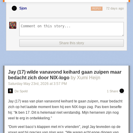
Sjon
72 days ago
REPLY
Share this story
Jay (17) wilde vanavond keihard gaan zuipen maar
bedacht zich door NIX-logo
by Xumi Heijn
Saturday May 23
rd
, 2026
at
3:57 PM
De Speld
1 Share
​Jay (17) was van plan vanavond keihard te gaan zuipen, maar bedacht
zich op het laatste moment toen hij een NIX-logo zag. Pas toen besefte
hij: “Ik ben 17. Dit is helemaal niet verstandig. Mijn hersenen zijn nog
veel te erg in ontwikkeling.”
“Dom veel baco’s klappen met m’n vrienden”, zegt Jay tevreden op de
vraag wat hij precies van plan was. “We waren echt enge dingen van