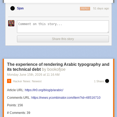
Sjon
51 days ago
REPLY
Share this story
The experience of rendering Arabic typography and
its technical debt
by bookofjoe
Monday June 15
th
, 2026
at
11:16 AM
Hacker News: Newest
1 Share
Article URL:
https://lr0.org/blog/p/arabic/
Comments URL:
https://news.ycombinator.com/item?id=48516710
Points: 156
# Comments: 39