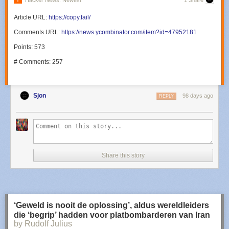
Hacker News: Newest
1 Share
Article URL:
https://copy.fail/
Comments URL:
https://news.ycombinator.com/item?id=47952181
Points: 573
# Comments: 257
Sjon
98 days ago
REPLY
Share this story
‘Geweld is nooit de oplossing’, aldus wereldleiders
die ‘begrip’ hadden voor platbombarderen van Iran
by Rudolf Julius