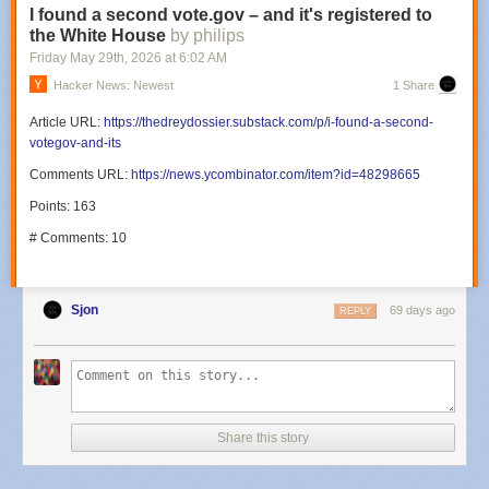
I found a second vote.gov – and it's registered to
the White House
by philips
Friday May 29
th
, 2026
at
6:02 AM
Hacker News: Newest
1 Share
Article URL:
https://thedreydossier.substack.com/p/i-found-a-second-
votegov-and-its
Comments URL:
https://news.ycombinator.com/item?id=48298665
Points: 163
# Comments: 10
Sjon
69 days ago
REPLY
Share this story