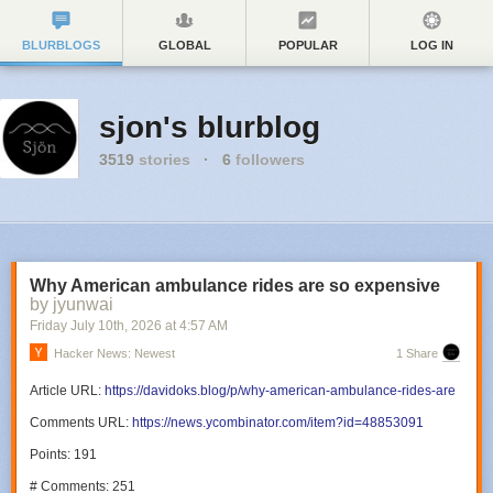
BLURBLOGS
GLOBAL
POPULAR
LOG IN
sjon's blurblog
3519
stories
·
6
followers
Why American ambulance rides are so expensive
by jyunwai
Friday July 10
th
, 2026
at
4:57 AM
Hacker News: Newest
1 Share
Article URL:
https://davidoks.blog/p/why-american-ambulance-rides-are
Comments URL:
https://news.ycombinator.com/item?id=48853091
Points: 191
# Comments: 251