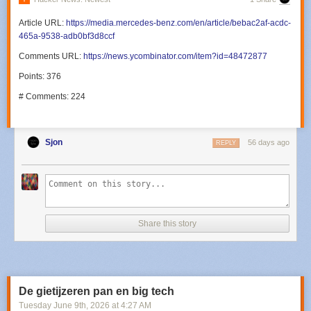
Article URL:
https://media.mercedes-benz.com/en/article/bebac2af-acdc-
465a-9538-adb0bf3d8ccf
Comments URL:
https://news.ycombinator.com/item?id=48472877
Points: 376
# Comments: 224
Sjon
56 days ago
REPLY
Share this story
De gietijzeren pan en big tech
Tuesday June 9
th
, 2026
at
4:27 AM