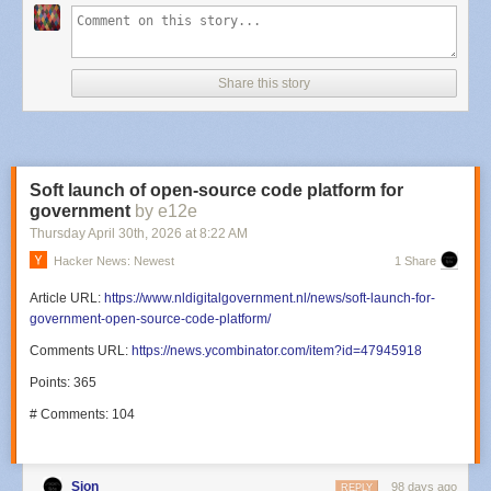
Share this story
Soft launch of open-source code platform for
government
by e12e
Thursday April 30
th
, 2026
at
8:22 AM
Hacker News: Newest
1 Share
Article URL:
https://www.nldigitalgovernment.nl/news/soft-launch-for-
government-open-source-code-platform/
Comments URL:
https://news.ycombinator.com/item?id=47945918
Points: 365
# Comments: 104
Sjon
98 days ago
REPLY