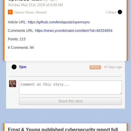
Sunday May 31
st
, 2026
at
9:08 AM
Hacker News: Newest
1 Share
Article URL:
https://github.com/kristapsdz/openrsync
Comments URL:
https://news.ycombinator.com/item?id=48334854
Points: 215
# Comments: 94
Sjon
67 days ago
REPLY
Share this story
Ernst & Young published cybersecurity report full